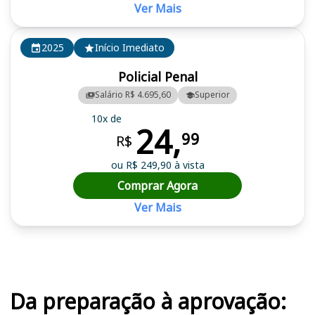
Ver Mais
2025
Início Imediato
Policial Penal
Salário R$ 4.695,60
Superior
10x de
24,
99
R$
ou R$ 249,90 à vista
Comprar Agora
Ver Mais
Cursos em destaque para passar no concurso SAP SP
Da preparação à aprovação: