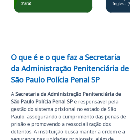
Prefeitura de Santarém.
(Pará)
Inglesa (Edital
questões.”
Obrigado ao professores
e ao APROVA!”
O que é e o que faz a Secretaria
da Administração Penitenciária de
São Paulo Polícia Penal SP
A
Secretaria da Administração Penitenciária de
São Paulo Polícia Penal SP
é responsável pela
gestão do sistema prisional no estado de São
Paulo, assegurando o cumprimento das penas de
prisão e promovendo a ressocialização dos
detentos. A instituição busca manter a ordem e a
segurança nas unidades prisionais, além de