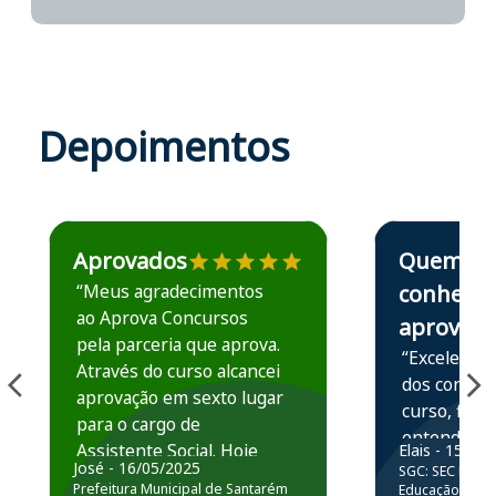
Depoimentos
Estudante José recomenda o Aprova Concursos em depoime
Estudante Elais
Aprovados
Quem
“Meus agradecimentos
conhece,
ao Aprova Concursos
aprova
pela parceria que aprova.
“Excelente 
Através do curso alcancei
dos conteú
aprovação em sexto lugar
curso, ficou
para o cargo de
entender e
Assistente Social. Hoje
Elais - 15/07
prática atr
José - 16/05/2025
SGC: SEC BA - 
estou atuando na
resolução 
Prefeitura Municipal de Santarém
Educação Básic