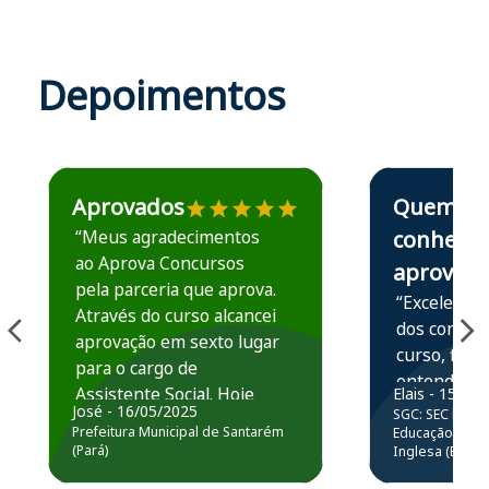
Depoimentos
Estudante José recomenda o Aprova Concursos em depoime
Estudante Elais
Aprovados
Quem
“Meus agradecimentos
conhece,
ao Aprova Concursos
aprova
pela parceria que aprova.
“Excelente 
Através do curso alcancei
dos conteú
aprovação em sexto lugar
curso, ficou
para o cargo de
entender e
Assistente Social. Hoje
Elais - 15/07
prática atr
José - 16/05/2025
SGC: SEC BA - 
estou atuando na
resolução 
Prefeitura Municipal de Santarém
Educação Básic
Prefeitura de Santarém.
(Pará)
Inglesa (Edital
questões.”
Obrigado ao professores