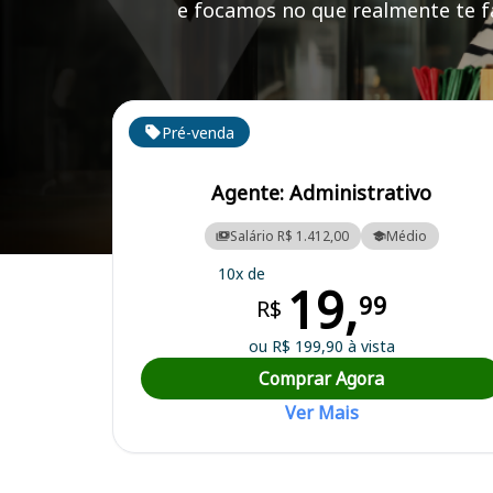
e focamos no que realmente te fa
Cursos em destaque para passar no concurso
Pré-venda
Agente: Administrativo
Salário R$ 1.412,00
Médio
Curso Preparatório para o Concurso São Raimundo das Mangabeiras/
10x de
19,
99
R$
ou R$ 199,90 à vista
Comprar Agora
Ver Mais