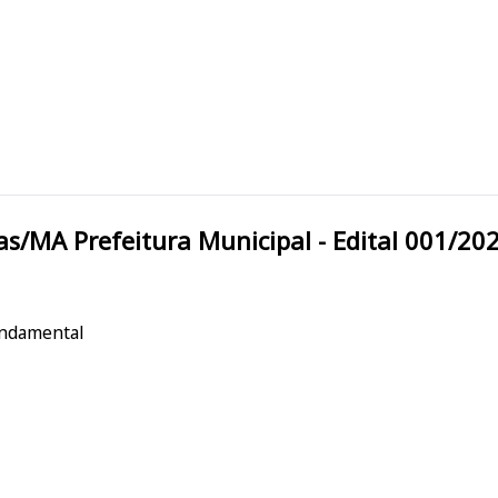
São Raimundo das Mangabeiras/MA Prefeitura Municipal - Edital 001/2
undamental