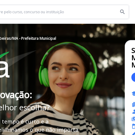
iras/MA - Prefeitura Municipal
M
M
rovação:
elhor escolha?
 tempo é curto e a
 eliminamos o que não importa