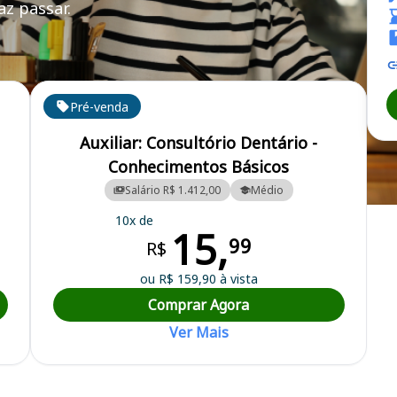
z passar.
Pré-venda
Auxiliar: Consultório Dentário -
Conhecimentos Básicos
Salário R$ 1.412,00
Médio
MA - Prefeitura Municipal
10x de
15,
99
R$
ou R$ 159,90 à vista
Comprar Agora
Ver Mais