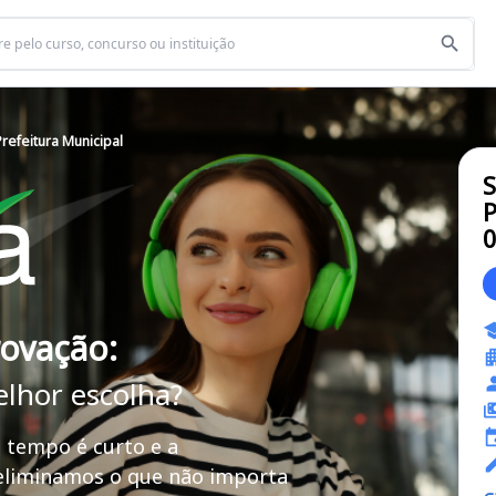
refeitura Municipal
S
P
rovação:
elhor escolha?
 tempo é curto e a
 eliminamos o que não importa