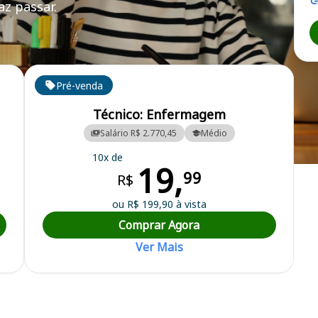
z passar.
Pré-venda
Técnico: Enfermagem
Salário R$ 2.770,45
Médio
10x de
19,
tura Municipal
99
R$
ou R$ 199,90 à vista
Comprar Agora
Ver Mais