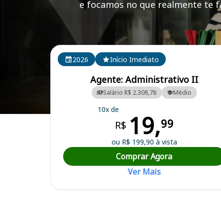
e focamos no que realmente te fa
Cursos em destaque para passar no concurso
2026
Início Imediato
Agente: Administrativo II
Salário R$ 2.308,78
Médio
10x de
19,
Curso Preparatório para o Concurso São Lourenço do Sul/RS - Prefei
99
R$
ou R$ 199,90 à vista
Comprar Agora
Ver Mais