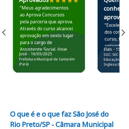
“Meus agradecimentos
conhece,
ao Aprova Concursos
aprova
pela parceria que aprova.
“Excelente 
Através do curso alcancei
dos conteú
aprovação em sexto lugar
curso, ficou
para o cargo de
entender e
Assistente Social. Hoje
Elais - 15/07
prática atr
José - 16/05/2025
SGC: SEC BA - 
estou atuando na
resolução 
Prefeitura Municipal de Santarém
Educação Básic
Prefeitura de Santarém.
(Pará)
Inglesa (Edital
questões.”
Obrigado ao professores
e ao APROVA!”
O que é e o que faz São José do
Rio Preto/SP - Câmara Municipal