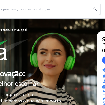
Prefeitura Municipal
S
P
rovação:
elhor escolha?
 tempo é curto e a
 eliminamos o que não importa