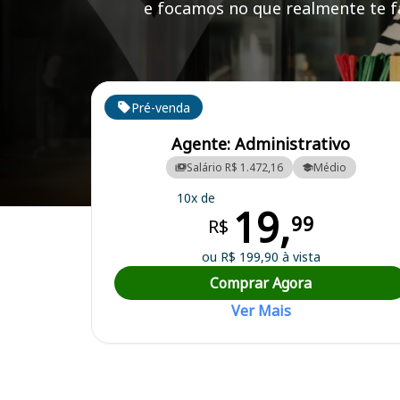
e focamos no que realmente te fa
Cursos em destaque para passar no concurso
Pré-venda
Agente: Administrativo
Salário R$ 1.472,16
Médio
10x de
19,
Curso Preparatório para o Concurso São João do Paraíso/MA - Prefei
99
R$
ou R$ 199,90 à vista
Comprar Agora
Ver Mais