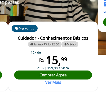
z passar.
Pré-venda
Cuidador - Conhecimentos Básicos
Salário R$ 1.412,00
Médio
10x de
15,
tura Municipal
99
R$
ou R$ 159,90 à vista
Comprar Agora
Ver Mais