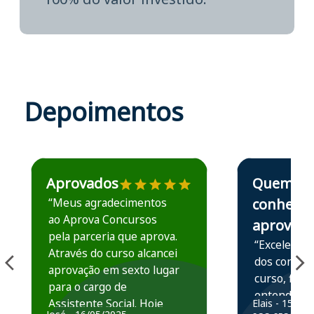
Depoimentos
Estudante José recomenda o Aprova Concursos em depoime
Estudante Elais
Aprovados
Quem
“Meus agradecimentos
conhece,
ao Aprova Concursos
aprova
pela parceria que aprova.
“Excelente 
Através do curso alcancei
dos conteú
aprovação em sexto lugar
curso, ficou
para o cargo de
entender e
Assistente Social. Hoje
Elais - 15/07
prática atr