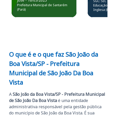
José - 16/05/2025
SGC: SEC BA - 
estou atuando na
resolução 
Prefeitura Municipal de Santarém
Educação Básic
Prefeitura de Santarém.
(Pará)
Inglesa (Edital
questões.”
Obrigado ao professores
e ao APROVA!”
O que é e o que faz São João da
Boa Vista/SP - Prefeitura
Municipal de São João Da Boa
Vista
A
São João da Boa Vista/SP - Prefeitura Municipal
de São João Da Boa Vista
é uma entidade
administrativa responsável pela gestão pública
do município de São João da Boa Vista. É sua