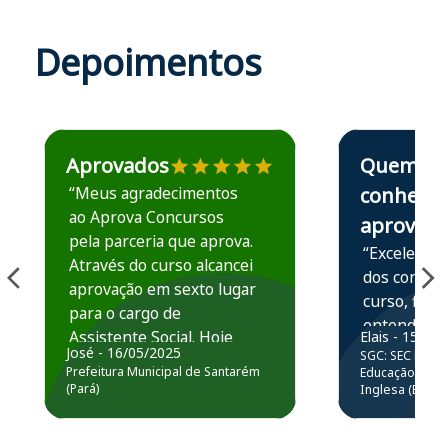
Depoimentos
Estudante José recomenda o Aprova Concursos em depoime
Estudante Elais
Aprovados
Quem
“Meus agradecimentos
conhece,
ao Aprova Concursos
aprova
pela parceria que aprova.
“Excelente 
Através do curso alcancei
dos conteú
aprovação em sexto lugar
curso, ficou
para o cargo de
entender e
Assistente Social. Hoje
Elais - 15/07
prática atr
José - 16/05/2025
SGC: SEC BA - 
estou atuando na
resolução 
Prefeitura Municipal de Santarém
Educação Básic
Prefeitura de Santarém.
(Pará)
Inglesa (Edital
questões.”
Obrigado ao professores
e ao APROVA!”