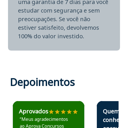
uma garantia de 7 dias para você
estudar com segurança e sem
preocupações. Se você não
estiver satisfeito, devolvemos
100% do valor investido.
Depoimentos
Estudante José recomenda o Aprova Concursos em depoime
Estudante Elais
Aprovados
Quem
“Meus agradecimentos
conhece,
ao Aprova Concursos