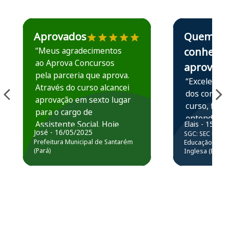
Estudante José recomenda o Aprova Concursos em depoime
Estudante Elais
Aprovados
Quem
“Meus agradecimentos
conhece,
ao Aprova Concursos
aprova
pela parceria que aprova.
“Excelente 
Através do curso alcancei
dos conteú
aprovação em sexto lugar
curso, ficou
para o cargo de
entender e
Assistente Social. Hoje
Elais - 15/07
prática atr
José - 16/05/2025
SGC: SEC BA - 
estou atuando na
resolução 
Prefeitura Municipal de Santarém
Educação Básic
Prefeitura de Santarém.
(Pará)
Inglesa (Edital
questões.”
Obrigado ao professores
e ao APROVA!”