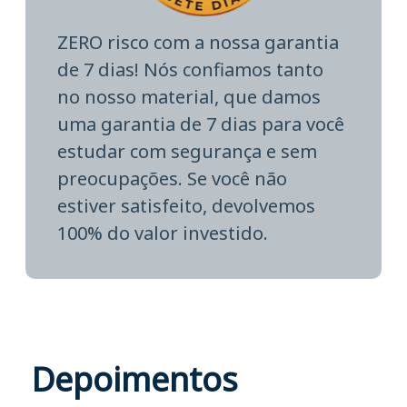
ZERO risco com a nossa garantia
de 7 dias! Nós confiamos tanto
no nosso material, que damos
uma garantia de 7 dias para você
estudar com segurança e sem
preocupações. Se você não
estiver satisfeito, devolvemos
100% do valor investido.
Depoimentos