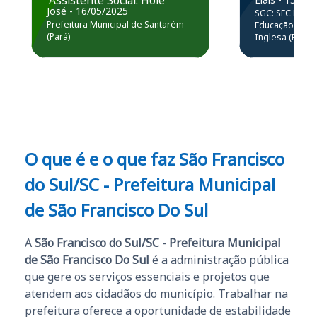
Assistente Social. Hoje
prática atr
José - 16/05/2025
SGC: SEC BA - 
estou atuando na
resolução 
Prefeitura Municipal de Santarém
Educação Básic
Prefeitura de Santarém.
(Pará)
Inglesa (Edital
questões.”
Obrigado ao professores
e ao APROVA!”
O que é e o que faz São Francisco
do Sul/SC - Prefeitura Municipal
de São Francisco Do Sul
A
São Francisco do Sul/SC - Prefeitura Municipal
de São Francisco Do Sul
é a administração pública
que gere os serviços essenciais e projetos que
atendem aos cidadãos do município. Trabalhar na
prefeitura oferece a oportunidade de estabilidade