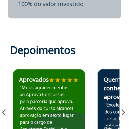
100% do valor investido.
Depoimentos
Estudante José recomenda o Aprova Concursos em depoime
Estudante Elais
Aprovados
Quem
“Meus agradecimentos
conhece,
ao Aprova Concursos
aprova
pela parceria que aprova.
“Excelente 
Através do curso alcancei
dos conteú
aprovação em sexto lugar
curso, ficou
para o cargo de
entender e
Elais - 15/07