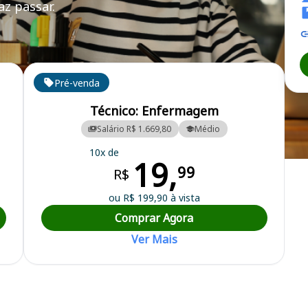
z passar.
Pré-venda
Técnico: Enfermagem
Salário R$ 1.669,80
Médio
10x de
19,
Municipal
99
R$
ou R$ 199,90 à vista
Comprar Agora
Ver Mais