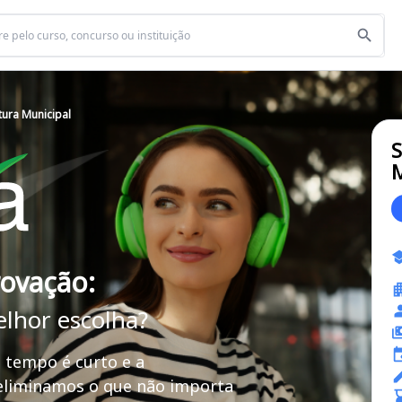
ura Municipal
S
M
rovação:
elhor escolha?
 tempo é curto e a
 eliminamos o que não importa