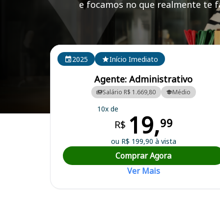
e focamos no que realmente te fa
Cursos em destaque para passar no concurso
2025
Início Imediato
Agente: Administrativo
Salário R$ 1.669,80
Médio
10x de
19,
Curso Preparatório para o Concurso São Domingos/PB - Prefeitura 
99
R$
ou R$ 199,90 à vista
Comprar Agora
Ver Mais