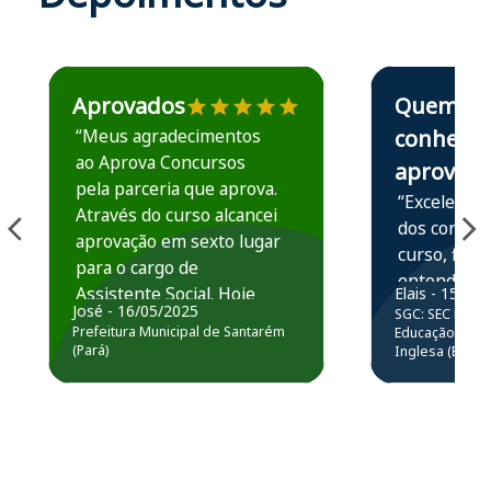
Estudante José recomenda o Aprova Concursos em depoime
Estudante Elais
Aprovados
Quem
“Meus agradecimentos
conhece,
ao Aprova Concursos
aprova
pela parceria que aprova.
“Excelente 
Através do curso alcancei
dos conteú
aprovação em sexto lugar
curso, ficou
para o cargo de
entender e
Assistente Social. Hoje
Elais - 15/07
prática atr
José - 16/05/2025
SGC: SEC BA - 
estou atuando na
resolução 
Prefeitura Municipal de Santarém
Educação Básic
Prefeitura de Santarém.
(Pará)
Inglesa (Edital
questões.”
Obrigado ao professores
e ao APROVA!”