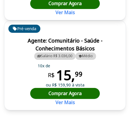
Comprar Agora
Ver Mais
Pré-venda
Agente: Comunitário - Saúde -
Conhecimentos Básicos
Salário R$ 3.036,00
Médio
10x de
15,
99
R$
ou R$ 159,90 à vista
Comprar Agora
Ver Mais
Cursos em destaque para passar no concurso