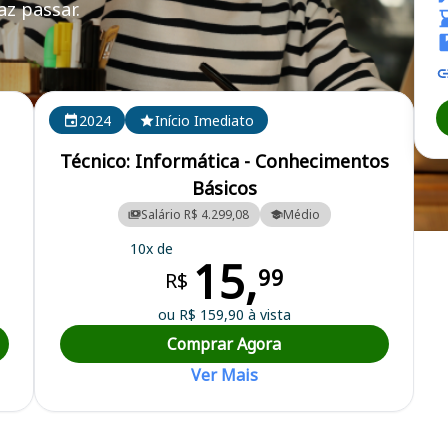
z passar.
DESAN
2024
Início Imediato
Técnico: Informática - Conhecimentos
Básicos
Salário R$ 4.299,08
Médio
nvolvimento de Santos
10x de
15,
99
R$
ou R$ 159,90 à vista
Comprar Agora
Ver Mais