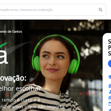
ento de Santos
P
S
rovação:
elhor escolha?
 tempo é curto e a
 eliminamos o que não importa