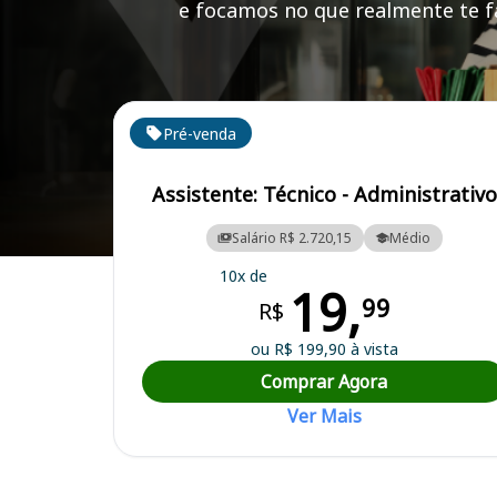
e focamos no que realmente te fa
Cursos em destaque para passar no concurso PRO
Pré-venda
Assistente: Técnico - Administrativo
Salário R$ 2.720,15
Médio
Curso Preparatório para o Concurso PRODESAN - Progresso e Dese
10x de
19,
99
R$
ou R$ 199,90 à vista
Comprar Agora
Ver Mais