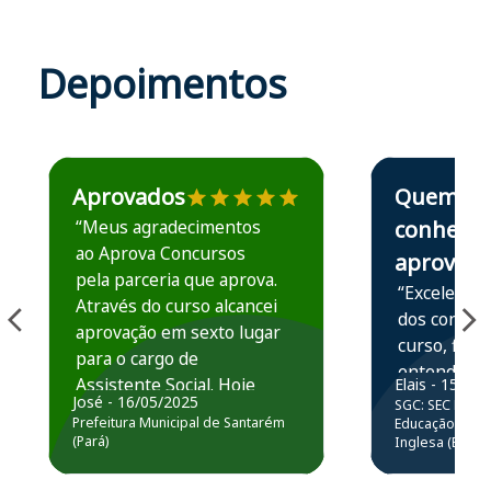
Depoimentos
Estudante José recomenda o Aprova Concursos em depoime
Estudante Elais
Aprovados
Quem
“Meus agradecimentos
conhece,
ao Aprova Concursos
aprova
pela parceria que aprova.
“Excelente 
Através do curso alcancei
dos conteú
aprovação em sexto lugar
curso, ficou
para o cargo de
entender e
Assistente Social. Hoje
Elais - 15/07
prática atr
José - 16/05/2025
SGC: SEC BA - 
estou atuando na
resolução 
Prefeitura Municipal de Santarém
Educação Básic
Prefeitura de Santarém.
(Pará)
Inglesa (Edital
questões.”
Obrigado ao professores
e ao APROVA!”