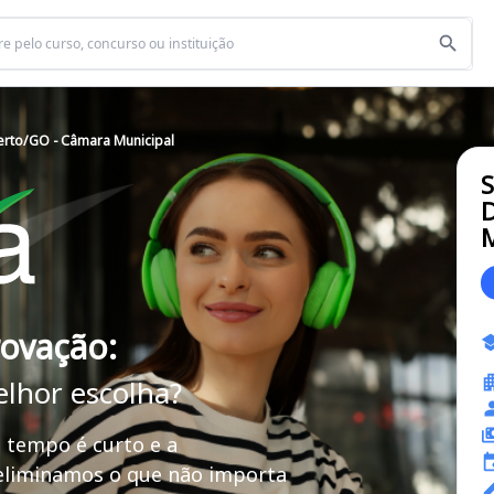
rto/GO - Câmara Municipal
S
M
rovação:
elhor escolha?
 tempo é curto e a
 eliminamos o que não importa