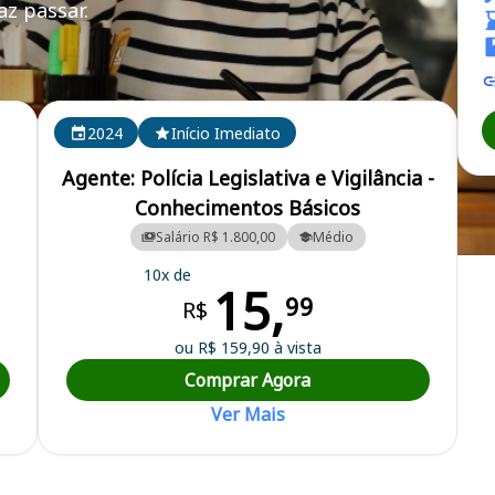
z passar.
2024
Início Imediato
Agente: Polícia Legislativa e Vigilância -
Conhecimentos Básicos
Salário R$ 1.800,00
Médio
GO - Câmara Municipal
10x de
15,
99
R$
ou R$ 159,90 à vista
Comprar Agora
Ver Mais