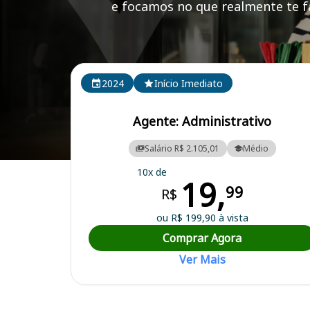
e focamos no que realmente te fa
Cursos em destaque para passar no concurso
2024
Início Imediato
Agente: Administrativo
Salário R$ 2.105,01
Médio
Curso Preparatório para o Concurso Santo Antônio do Descoberto/
10x de
19,
99
R$
ou R$ 199,90 à vista
Comprar Agora
Ver Mais