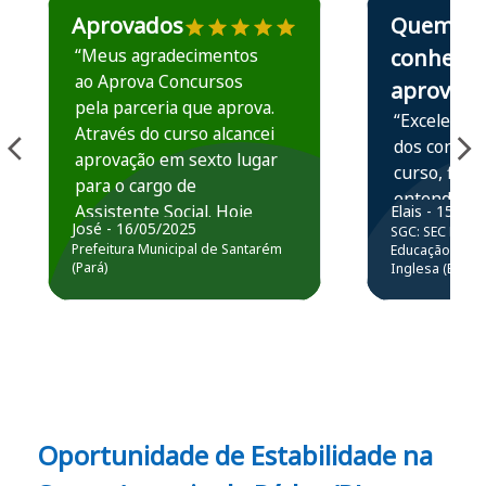
Aprovados
Quem
“Meus agradecimentos
conhece,
ao Aprova Concursos
aprova
pela parceria que aprova.
“Excelente 
Através do curso alcancei
dos conteú
aprovação em sexto lugar
curso, ficou
para o cargo de
entender e
Assistente Social. Hoje
Elais - 15/07
prática atr
José - 16/05/2025
SGC: SEC BA - 
estou atuando na
resolução 
Prefeitura Municipal de Santarém
Educação Básic
Prefeitura de Santarém.
(Pará)
Inglesa (Edital
questões.”
Obrigado ao professores
e ao APROVA!”
Oportunidade de Estabilidade na