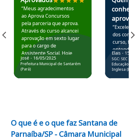
“Meus agradecimentos
conhece,
ao Aprova Concursos
aprova
pela parceria que aprova.
“Excelente 
Através do curso alcancei
dos conteú
aprovação em sexto lugar
curso, ficou
para o cargo de
entender e
Assistente Social. Hoje
Elais - 15/07
prática atr
José - 16/05/2025
SGC: SEC BA - 
estou atuando na
resolução 
Prefeitura Municipal de Santarém
Educação Básic
Prefeitura de Santarém.
(Pará)
Inglesa (Edital
questões.”
Obrigado ao professores
e ao APROVA!”
O que é e o que faz Santana de
Parnaíba/SP - Câmara Municipal