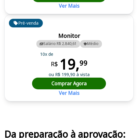
Ver Mais
Pré-venda
Monitor
Salário R$ 2.840,61
Médio
10x de
19,
99
R$
ou R$ 199,90 à vista
Comprar Agora
Ver Mais
Cursos em destaque para passar no concurso
Da preparação à aprovação: