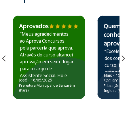
Estudante José recomenda o Aprova Concursos em depoime
Estudante Elais
Aprovados
Quem
“Meus agradecimentos
conhece,
ao Aprova Concursos
aprova
pela parceria que aprova.
“Excelente 
Através do curso alcancei
dos conteú
aprovação em sexto lugar
curso, ficou
para o cargo de
entender e
Assistente Social. Hoje
Elais - 15/07
prática atr
José - 16/05/2025
SGC: SEC BA - 
estou atuando na
resolução 
Prefeitura Municipal de Santarém
Educação Básic
Prefeitura de Santarém.
(Pará)
Inglesa (Edital
questões.”
Obrigado ao professores
e ao APROVA!”