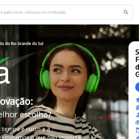
do do Rio Grande do Sul
F
d
G
rovação:
elhor escolha?
 tempo é curto e a
 eliminamos o que não importa