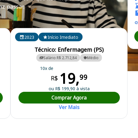
z passar.
SAR/RS
2023
Início Imediato
Técnico: Enfermagem (PS)
Salário R$ 2.712,84
Médio
10x de
19,
pal de Saúde de Santa Rosa do Estado do Rio Grande do Sul
99
R$
ou R$ 199,90 à vista
Comprar Agora
Ver Mais