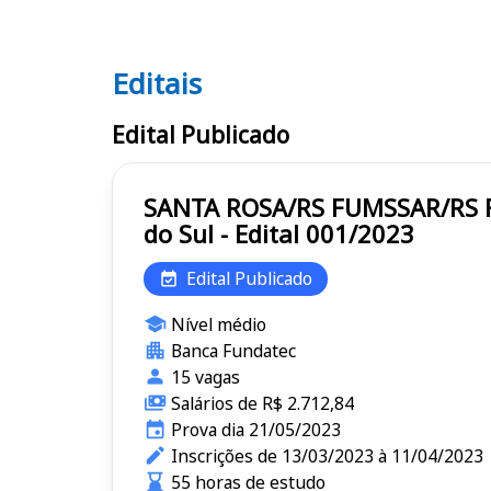
Editais
Editais FUMSSAR/RS
Edital Publicado
SANTA ROSA/RS FUMSSAR/RS Fundação Municipal de Saúde de Santa Rosa do Estado do Rio Grande
do Sul - Edital 001/2023
Edital Publicado
Nível médio
Banca Fundatec
15 vagas
Salários de R$ 2.712,84
Prova dia 21/05/2023
Inscrições de 13/03/2023 à 11/04/2023
55 horas de estudo