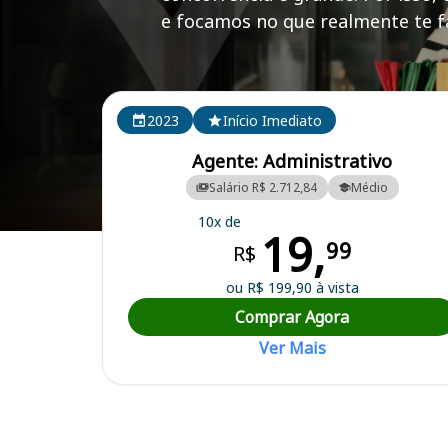
e focamos no que realmente te fa
Cursos em destaque para passar no concurso FUMS
2023
Início Imediato
Agente: Administrativo
Salário R$ 2.712,84
Médio
10x de
19,
Curso Preparatório para o Concurso FUMSSAR/RS - Fundação Munici
99
R$
ou R$ 199,90 à vista
Comprar Agora
Ver Mais