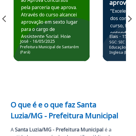
ao Aprova Concursos
aprova
pela parceria que aprova.
“Excelente 
Através do curso alcancei
dos conteú
aprovação em sexto lugar
curso, ficou
para o cargo de
entender e
Assistente Social. Hoje
Elais - 15/07
prática atr
José - 16/05/2025
SGC: SEC BA - 
estou atuando na
resolução 
Prefeitura Municipal de Santarém
Educação Básic
Prefeitura de Santarém.
(Pará)
Inglesa (Edital
questões.”
Obrigado ao professores
e ao APROVA!”
O que é e o que faz Santa
Luzia/MG - Prefeitura Municipal
A
Santa Luzia/MG - Prefeitura Municipal
é a