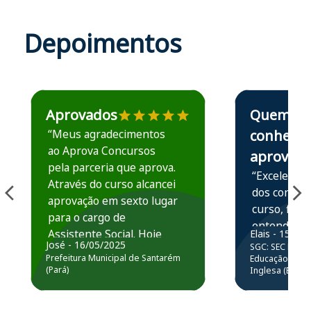
Depoimentos
Estudante José recomenda o Aprova Concursos em depoime
Estudante Elais
Aprovados
Quem
“Meus agradecimentos
conhece,
ao Aprova Concursos
aprova
pela parceria que aprova.
“Excelente 
Através do curso alcancei
dos conteú
aprovação em sexto lugar
curso, ficou
para o cargo de
entender e
Assistente Social. Hoje
Elais - 15/07
prática atr
José - 16/05/2025
SGC: SEC BA - 
estou atuando na
resolução 
Prefeitura Municipal de Santarém
Educação Básic
Prefeitura de Santarém.
(Pará)
Inglesa (Edital
questões.”
Obrigado ao professores
e ao APROVA!”