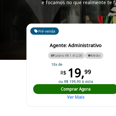
e focamos no que realmente te fa
Cursos em destaque para passar no concurso
Pré-venda
Agente: Administrativo
Salário R$ 1.412,00
Médio
Curso Preparatório para o Concurso Santa Helena/MA - Prefeitura M
10x de
19,
99
R$
ou R$ 199,90 à vista
Comprar Agora
Ver Mais