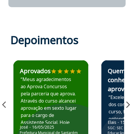
Depoimentos
Estudante José recomenda o Aprova Concursos em depoime
Estudante Elais
Aprovados
Quem
“Meus agradecimentos
conhece,
ao Aprova Concursos
aprova
pela parceria que aprova.
“Excelente 
Através do curso alcancei
dos conteú
aprovação em sexto lugar
curso, ficou
para o cargo de
entender e
Assistente Social. Hoje
Elais - 15/07
prática atr
José - 16/05/2025
SGC: SEC BA - 
estou atuando na
resolução 
Prefeitura Municipal de Santarém
Educação Básic