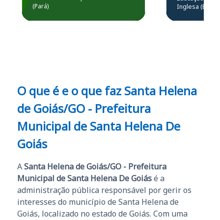
Prefeitura de Santarém.
(Pará)
Inglesa (Edital
questões.”
Obrigado ao professores
e ao APROVA!”
O que é e o que faz Santa Helena
de Goiás/GO - Prefeitura
Municipal de Santa Helena De
Goiás
A
Santa Helena de Goiás/GO - Prefeitura
Municipal de Santa Helena De Goiás
é a
administração pública responsável por gerir os
interesses do município de Santa Helena de
Goiás, localizado no estado de Goiás. Com uma