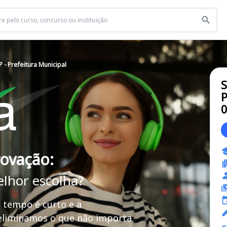
 - Prefeitura Municipal
S
P
rovação:
elhor escolha?
 tempo é curto e a
 eliminamos o que não importa