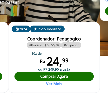
z passar.
2024
Início Imediato
Coordenador: Pedagógico
Salário R$ 5.656,79
Superior
10x de
24,
efeitura Municipal
99
R$
ou R$ 249,90 à vista
Comprar Agora
Ver Mais