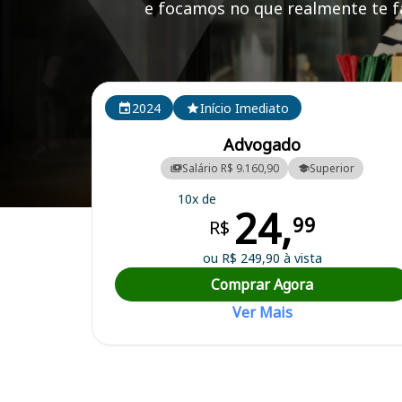
e focamos no que realmente te fa
Cursos em destaque para passar no concurso
2024
Início Imediato
Advogado
Salário R$ 9.160,90
Superior
10x de
24,
Curso Preparatório para o Concurso Santa Cruz do Rio Pardo/SP - Pr
99
R$
ou R$ 249,90 à vista
Comprar Agora
Ver Mais