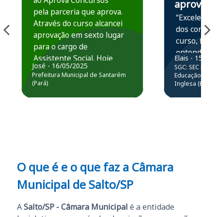
ao Aprova Concursos
aprova
pela parceria que aprova.
“Excelente 
Através do curso alcancei
dos conteú
aprovação em sexto lugar
curso, ficou
para o cargo de
entender e
Assistente Social. Hoje
Elais - 15/07
prática atr
José - 16/05/2025
SGC: SEC BA - 
estou atuando na
resolução 
Prefeitura Municipal de Santarém
Educação Básic
Prefeitura de Santarém.
(Pará)
Inglesa (Edital
questões.”
Obrigado ao professores
e ao APROVA!”
O que é e o que faz a Câmara
Municipal de Salto/SP
A
Salto/SP - Câmara Municipal
é a entidade