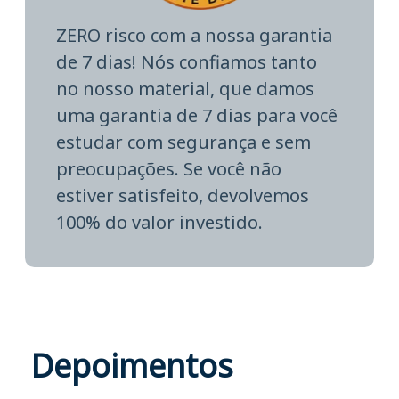
ZERO risco com a nossa garantia
de 7 dias! Nós confiamos tanto
no nosso material, que damos
uma garantia de 7 dias para você
estudar com segurança e sem
preocupações. Se você não
estiver satisfeito, devolvemos
100% do valor investido.
Depoimentos