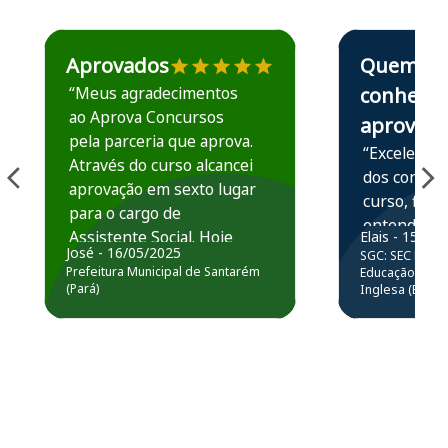
Estudante José recomenda o Aprova Concursos em depoime
Estudante Elais
Aprovados
Quem
“Meus agradecimentos
conhece,
ao Aprova Concursos
aprova
pela parceria que aprova.
“Excelente 
Através do curso alcancei
dos conteú
aprovação em sexto lugar
curso, ficou
para o cargo de
entender e
Assistente Social. Hoje
Elais - 15/07
prática atr
José - 16/05/2025
SGC: SEC BA - 
estou atuando na
resolução 
Prefeitura Municipal de Santarém
Educação Básic
Prefeitura de Santarém.
(Pará)
Inglesa (Edital
questões.”
Obrigado ao professores
e ao APROVA!”