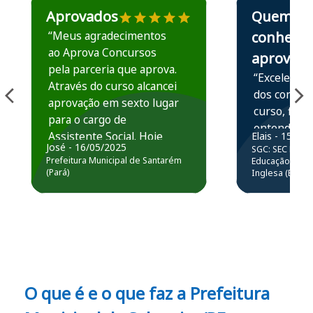
Aprovados
Quem
“Meus agradecimentos
conhece,
ao Aprova Concursos
aprova
pela parceria que aprova.
“Excelente 
Através do curso alcancei
dos conteú
aprovação em sexto lugar
curso, ficou
para o cargo de
entender e
Assistente Social. Hoje
Elais - 15/07
prática atr
José - 16/05/2025
SGC: SEC BA - 
estou atuando na
resolução 
Prefeitura Municipal de Santarém
Educação Básic
Prefeitura de Santarém.
(Pará)
Inglesa (Edital
questões.”
Obrigado ao professores
e ao APROVA!”
O que é e o que faz a Prefeitura