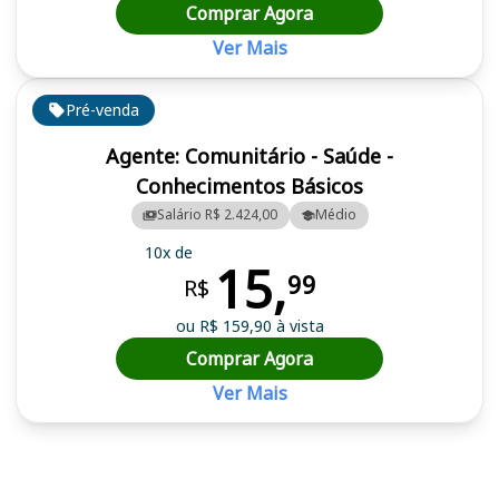
Comprar Agora
Ver Mais
Pré-venda
Agente: Comunitário - Saúde -
Conhecimentos Básicos
Salário R$ 2.424,00
Médio
10x de
15,
99
R$
ou R$ 159,90 à vista
Comprar Agora
Ver Mais
Cursos em destaque para passar no concurso