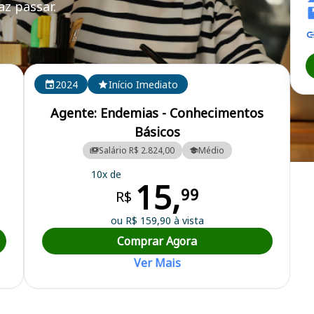
z passar.
2024
Início Imediato
Agente: Endemias - Conhecimentos
Básicos
Salário R$ 2.824,00
Médio
pal
10x de
15,
99
R$
ou R$ 159,90 à vista
Comprar Agora
Ver Mais