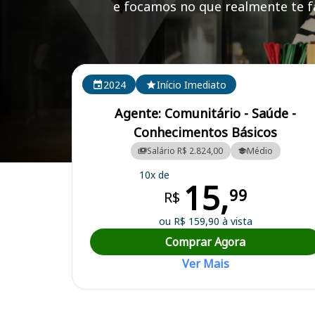
e focamos no que realmente te fa
Cursos em destaque para passar no concurso
2024
Início Imediato
Agente: Comunitário - Saúde -
Conhecimentos Básicos
Salário R$ 2.824,00
Médio
Curso Preparatório para o Concurso Rio Largo/AL - Prefeitura Munici
10x de
15,
99
R$
ou R$ 159,90 à vista
Comprar Agora
Ver Mais