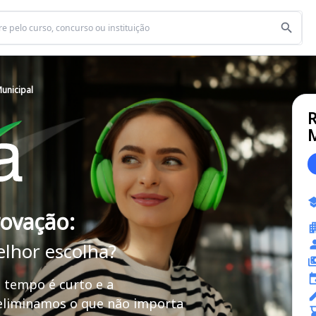
Municipal
R
M
rovação:
elhor escolha?
 tempo é curto e a
 eliminamos o que não importa