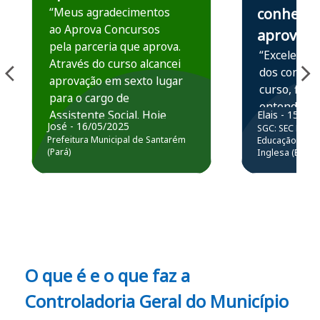
“Meus agradecimentos
conhece,
ao Aprova Concursos
aprova
pela parceria que aprova.
“Excelente 
Através do curso alcancei
dos conteú
aprovação em sexto lugar
curso, ficou
para o cargo de
entender e
Assistente Social. Hoje
Elais - 15/07
prática atr
José - 16/05/2025
SGC: SEC BA - 
estou atuando na
resolução 
Prefeitura Municipal de Santarém
Educação Básic
Prefeitura de Santarém.
(Pará)
Inglesa (Edital
questões.”
Obrigado ao professores
e ao APROVA!”
O que é e o que faz a
Controladoria Geral do Município