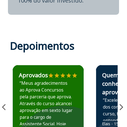
100% do valor investido.
Depoimentos
Estudante José recomenda o Aprova Concursos em depoime
Estudante Elais
Aprovados
Quem
“Meus agradecimentos
conhece,
ao Aprova Concursos
aprova
pela parceria que aprova.
“Excelente 
Através do curso alcancei
dos conteú
aprovação em sexto lugar
curso, ficou
para o cargo de
entender e
Assistente Social. Hoje
Elais - 15/07