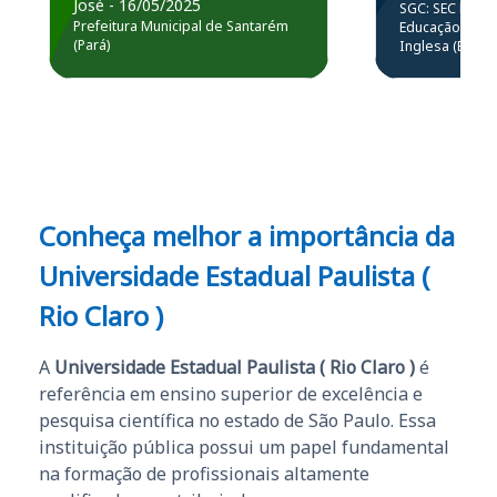
prática atr
José - 16/05/2025
SGC: SEC BA - 
estou atuando na
resolução 
Prefeitura Municipal de Santarém
Educação Básic
Prefeitura de Santarém.
(Pará)
Inglesa (Edital
questões.”
Obrigado ao professores
e ao APROVA!”
Conheça melhor a importância da
Universidade Estadual Paulista (
Rio Claro )
A
Universidade Estadual Paulista ( Rio Claro )
é
referência em ensino superior de excelência e
pesquisa científica no estado de São Paulo. Essa
instituição pública possui um papel fundamental
na formação de profissionais altamente