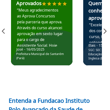
Aprovados
Quem
“Meus agradecimentos
conhece,
ao Aprova Concursos
aprova
pela parceria que aprova.
“Excelente 
Através do curso alcancei
dos conteú
aprovação em sexto lugar
curso, ficou
para o cargo de
entender e
Assistente Social. Hoje
Elais - 15/07
prática atr
José - 16/05/2025
SGC: SEC BA - 
estou atuando na
resolução 
Prefeitura Municipal de Santarém
Educação Básic
Prefeitura de Santarém.
(Pará)
Inglesa (Edital
questões.”
Obrigado ao professores
e ao APROVA!”
Entenda a Fundacao Instituto
Polo Avancado da Saude de