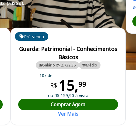
z passar.
Pré-venda
Guarda: Patrimonial - Conhecimentos
Básicos
Salário R$ 2.732,36
Médio
cipal
10x de
15,
99
R$
ou R$ 159,90 à vista
Comprar Agora
Ver Mais