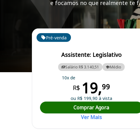
e focamos no que realmente te fa
Cursos em destaque para passar no concurso
Pré-venda
Assistente: Legislativo
Salário R$ 3.140,51
Médio
Curso Preparatório para o Concurso Ribeirão Pires/SP - Câmara Muni
10x de
19,
99
R$
ou R$ 199,90 à vista
Comprar Agora
Ver Mais