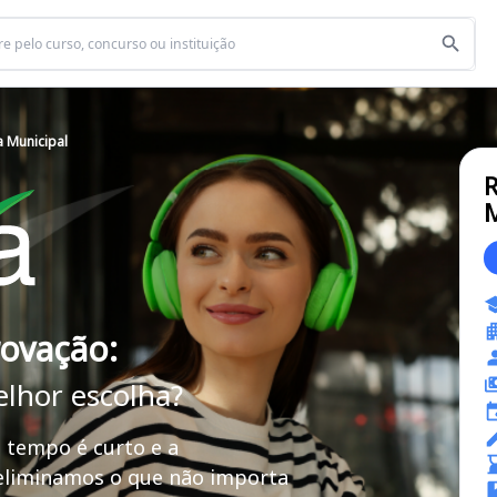
a Municipal
R
M
rovação:
elhor escolha?
 tempo é curto e a
 eliminamos o que não importa