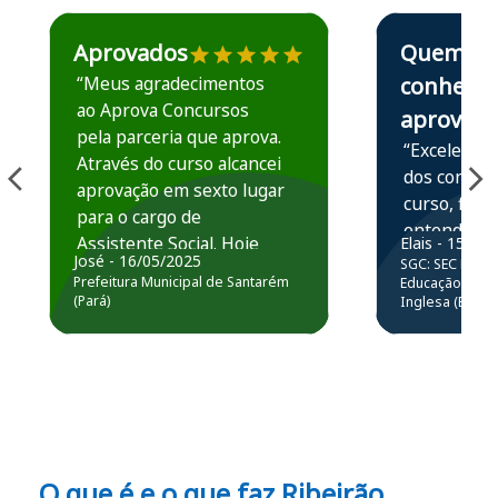
Estudante José recomenda o Aprova Concursos em depoime
Estudante Elais
Aprovados
Quem
“Meus agradecimentos
conhece,
ao Aprova Concursos
aprova
pela parceria que aprova.
“Excelente 
Através do curso alcancei
dos conteú
aprovação em sexto lugar
curso, ficou
para o cargo de
entender e
Assistente Social. Hoje
Elais - 15/07
prática atr
José - 16/05/2025
SGC: SEC BA - 
estou atuando na
resolução 
Prefeitura Municipal de Santarém
Educação Básic
Prefeitura de Santarém.
(Pará)
Inglesa (Edital
questões.”
Obrigado ao professores
e ao APROVA!”
O que é e o que faz Ribeirão