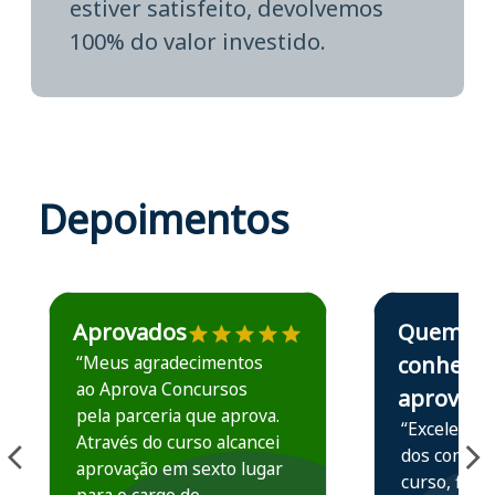
estiver satisfeito, devolvemos
100% do valor investido.
Depoimentos
Estudante José recomenda o Aprova Concursos em depoime
Estudante Elais
Aprovados
Quem
“Meus agradecimentos
conhece,
ao Aprova Concursos
aprova
pela parceria que aprova.
“Excelente 
Através do curso alcancei
dos conteú
aprovação em sexto lugar
curso, ficou