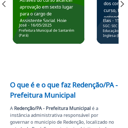
Através do curso alcancei
dos conteú
aprovação em sexto lugar
curso, ficou
para o cargo de
entender e
Assistente Social. Hoje
Elais - 15/07
prática atr
José - 16/05/2025
SGC: SEC BA - 
estou atuando na
resolução 
Prefeitura Municipal de Santarém
Educação Básic
Prefeitura de Santarém.
(Pará)
Inglesa (Edital
questões.”
Obrigado ao professores
e ao APROVA!”
O que é e o que faz Redenção/PA -
Prefeitura Municipal
A
Redenção/PA - Prefeitura Municipal
é a
instância administrativa responsável por
governar o município de Redenção, localizado no