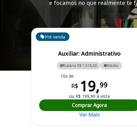
e focamos no que realmente te fa
Cursos em destaque para passar no concurso
Pré-venda
Auxiliar: Administrativo
Salário R$ 1.518,00
Médio
Curso Preparatório para o Concurso Recreio/MG - Prefeitura Municip
10x de
19,
99
R$
ou R$ 199,90 à vista
Comprar Agora
Ver Mais