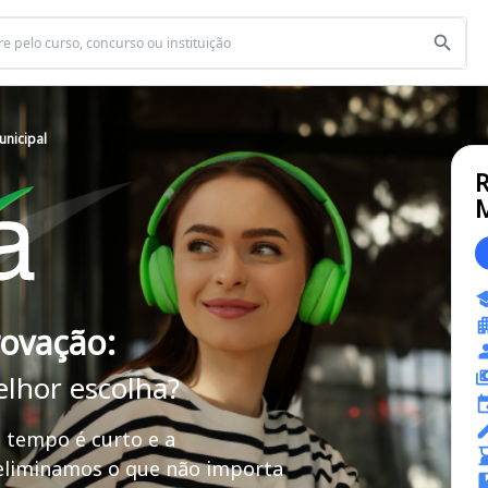
unicipal
R
M
rovação:
elhor escolha?
 tempo é curto e a
 eliminamos o que não importa