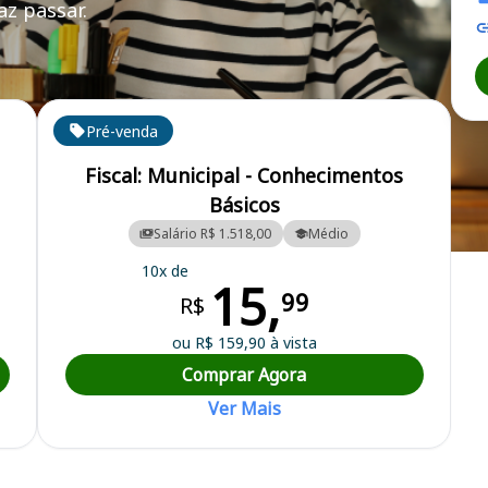
z passar.
Pré-venda
Fiscal: Municipal - Conhecimentos
Básicos
Salário R$ 1.518,00
Médio
al
10x de
15,
99
R$
ou R$ 159,90 à vista
Comprar Agora
Ver Mais