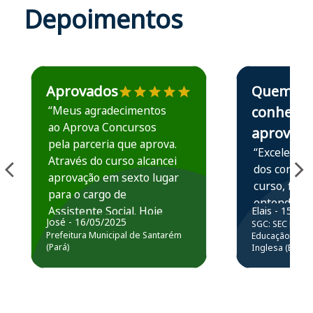
Depoimentos
Estudante José recomenda o Aprova Concursos em depoime
Estudante Elais
Aprovados
Quem
“Meus agradecimentos
conhece,
ao Aprova Concursos
aprova
pela parceria que aprova.
“Excelente 
Através do curso alcancei
dos conteú
aprovação em sexto lugar
curso, ficou
para o cargo de
entender e
Assistente Social. Hoje
Elais - 15/07
prática atr
José - 16/05/2025
SGC: SEC BA - 
estou atuando na
resolução 
Prefeitura Municipal de Santarém
Educação Básic
Prefeitura de Santarém.
(Pará)
Inglesa (Edital
questões.”
Obrigado ao professores
e ao APROVA!”