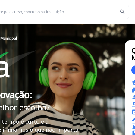
 Municipal
Q
M
rovação:
elhor escolha?
 tempo é curto e a
 eliminamos o que não importa