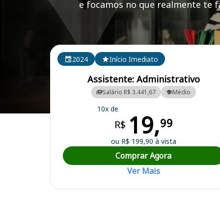
e focamos no que realmente te fa
Cursos em destaque para passar no concurso
2024
Início Imediato
Assistente: Administrativo
Salário R$ 3.441,67
Médio
10x de
19,
Curso Preparatório para o Concurso Quirinópolis/GO - Câmara Munic
99
R$
ou R$ 199,90 à vista
Comprar Agora
Ver Mais