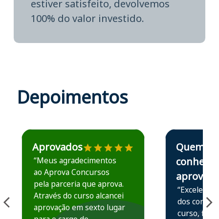
estiver satisfeito, devolvemos
100% do valor investido.
Depoimentos
Estudante José recomenda o Aprova Concursos em depoime
Estudante Elais
Aprovados
Quem
“Meus agradecimentos
conhece,
ao Aprova Concursos
aprova
pela parceria que aprova.
“Excelente 
Através do curso alcancei
dos conteú
aprovação em sexto lugar
curso, ficou