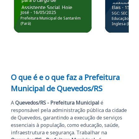
para o cargo de
entender e
Assistente Social. Hoje
Elais - 15/07
prática atr
José - 16/05/2025
SGC: SEC BA - 
estou atuando na
resolução 
Prefeitura Municipal de Santarém
Educação Básic
Prefeitura de Santarém.
(Pará)
Inglesa (Edital
questões.”
Obrigado ao professores
e ao APROVA!”
O que é e o que faz a Prefeitura
Municipal de Quevedos/RS
A
Quevedos/RS - Prefeitura Municipal
é
responsável pela administração pública da cidade
de Quevedos, garantindo a execução de serviços
essenciais à população, como educação, saúde,
infraestrutura e segurança. Trabalhar na