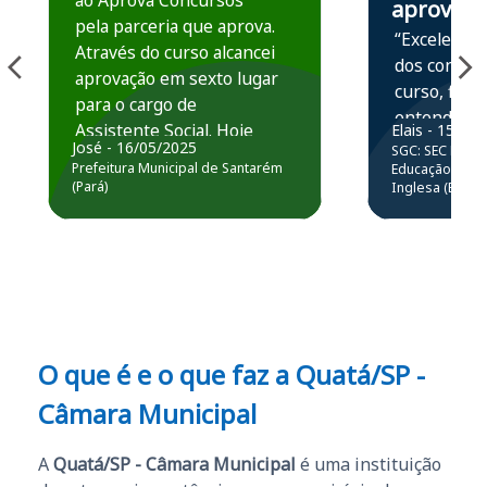
ao Aprova Concursos
aprova
pela parceria que aprova.
“Excelente 
Através do curso alcancei
dos conteú
aprovação em sexto lugar
curso, ficou
para o cargo de
entender e
Assistente Social. Hoje
Elais - 15/07
prática atr
José - 16/05/2025
SGC: SEC BA - 
estou atuando na
resolução 
Prefeitura Municipal de Santarém
Educação Básic
Prefeitura de Santarém.
(Pará)
Inglesa (Edital
questões.”
Obrigado ao professores
e ao APROVA!”
O que é e o que faz a Quatá/SP -
Câmara Municipal
A
Quatá/SP - Câmara Municipal
é uma instituição