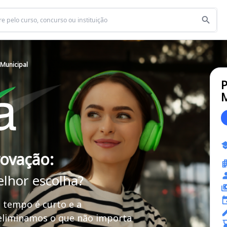
 Municipal
P
M
rovação:
elhor escolha?
 tempo é curto e a
 eliminamos o que não importa