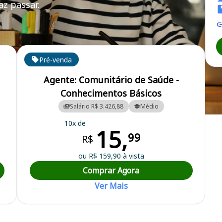
z passar.
Pré-venda
Agente: Comunitário de Saúde -
Conhecimentos Básicos
Salário R$ 3.426,88
Médio
ipal
10x de
15,
99
R$
ou R$ 159,90 à vista
Comprar Agora
Ver Mais