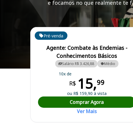
e focamos no que realmente te fa
Cursos em destaque para passar no concurso
Pré-venda
Agente: Combate às Endemias -
Conhecimentos Básicos
Salário R$ 3.426,88
Médio
Curso Preparatório para o Concurso Promissão/SP - Prefeitura Munic
10x de
15,
99
R$
ou R$ 159,90 à vista
Comprar Agora
Ver Mais