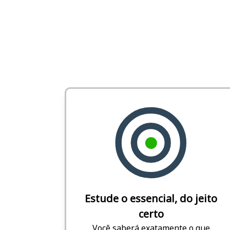
Estude o essencial, do jeito
certo
Você saberá exatamente o que