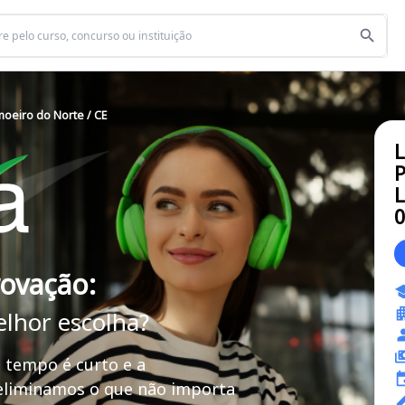
imoeiro do Norte / CE
P
L
rovação:
elhor escolha?
 tempo é curto e a
 eliminamos o que não importa