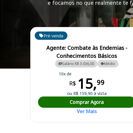
e focamos no que realmente te fa
Cursos em destaque para passar no concurso
Pré-venda
Agente: Combate às Endemias -
Conhecimentos Básicos
Salário R$ 3.036,00
Médio
Curso Preparatório para o Concurso Prefeitura Municipal de Limoeir
10x de
15,
99
R$
ou R$ 159,90 à vista
Comprar Agora
Ver Mais