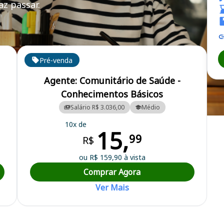
z passar.
Pré-venda
Agente: Comunitário de Saúde -
Conhecimentos Básicos
Salário R$ 3.036,00
Médio
o do Norte / CE
10x de
15,
99
R$
ou R$ 159,90 à vista
Comprar Agora
Ver Mais