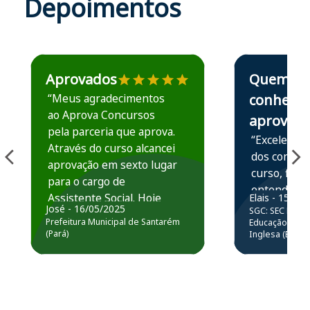
Depoimentos
Estudante José recomenda o Aprova Concursos em depoime
Estudante Elais
Aprovados
Quem
“Meus agradecimentos
conhece,
ao Aprova Concursos
aprova
pela parceria que aprova.
“Excelente 
Através do curso alcancei
dos conteú
aprovação em sexto lugar
curso, ficou
para o cargo de
entender e
Assistente Social. Hoje
Elais - 15/07
prática atr
José - 16/05/2025
SGC: SEC BA - 
estou atuando na
resolução 
Prefeitura Municipal de Santarém
Educação Básic
Prefeitura de Santarém.
(Pará)
Inglesa (Edital
questões.”
Obrigado ao professores
e ao APROVA!”