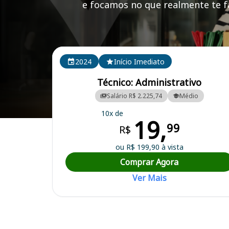
e focamos no que realmente te fa
Cursos em destaque para passar no concurso PRED
2024
Início Imediato
Técnico: Administrativo
Salário R$ 2.225,74
Médio
10x de
19,
Curso Preparatório para o Concurso PREDUC PR - Paranaeducação -
99
R$
ou R$ 199,90 à vista
Comprar Agora
Ver Mais