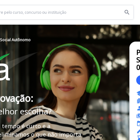
 Social Autônomo
S
rovação:
elhor escolha?
 tempo é curto e a
 eliminamos o que não importa