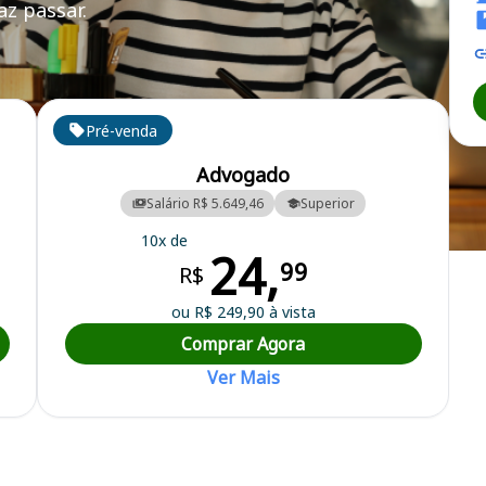
z passar.
UC PR
Pré-venda
Advogado
Salário R$ 5.649,46
Superior
10x de
24,
 Serviço Social Autônomo
99
R$
ou R$ 249,90 à vista
Comprar Agora
Ver Mais