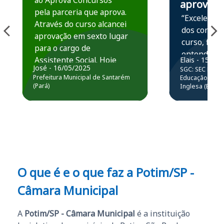
ao Aprova Concursos
aprova
pela parceria que aprova.
“Excelente 
Através do curso alcancei
dos conteú
aprovação em sexto lugar
curso, ficou
para o cargo de
entender e
Assistente Social. Hoje
Elais - 15/07
prática atr
José - 16/05/2025
SGC: SEC BA - 
estou atuando na
resolução 
Prefeitura Municipal de Santarém
Educação Básic
Prefeitura de Santarém.
(Pará)
Inglesa (Edital
questões.”
Obrigado ao professores
e ao APROVA!”
O que é e o que faz a Potim/SP -
Câmara Municipal
A
Potim/SP - Câmara Municipal
é a instituição