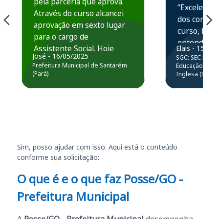
pela parceria que aprova.
“Excelente 
Através do curso alcancei
dos conteú
aprovação em sexto lugar
curso, ficou
para o cargo de
entender e
Assistente Social. Hoje
Elais - 15/07
prática atr
José - 16/05/2025
SGC: SEC BA - 
estou atuando na
resolução 
Prefeitura Municipal de Santarém
Educação Básic
Prefeitura de Santarém.
(Pará)
Inglesa (Edital
questões.”
Obrigado ao professores
e ao APROVA!”
Sim, posso ajudar com isso. Aqui está o conteúdo
conforme sua solicitação:
O que é e o que faz Posse/GO -
Prefeitura Municipal
A
Posse/GO - Prefeitura Municipal
desempenha