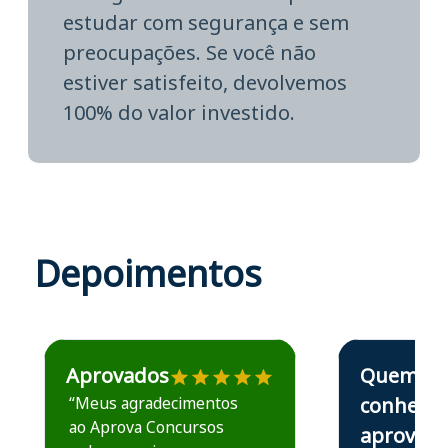
estudar com segurança e sem
preocupações. Se você não
estiver satisfeito, devolvemos
100% do valor investido.
Depoimentos
Estudante José recomenda o Aprova Concursos em depoime
Estudante Elais
Aprovados
Quem
“Meus agradecimentos
conhece,
ao Aprova Concursos
aprova