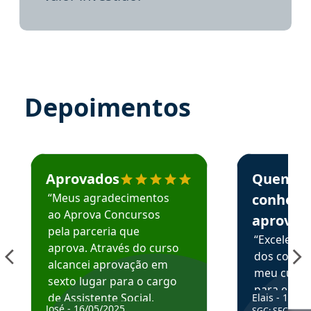
Depoimentos
Estudante José recomenda o Aprova Concursos em depoime
Estudante Elai
Aprovados
Quem
“Meus agradecimentos
conhece
ao Aprova Concursos
aprova
pela parceria que
“Excelente
aprova. Através do curso
dos conte
alcancei aprovação em
meu curso,
sexto lugar para o cargo
para enten
de Assistente Social.
Elais - 15/07
colocar em
José - 16/05/2025
SGC: SEC BA - 