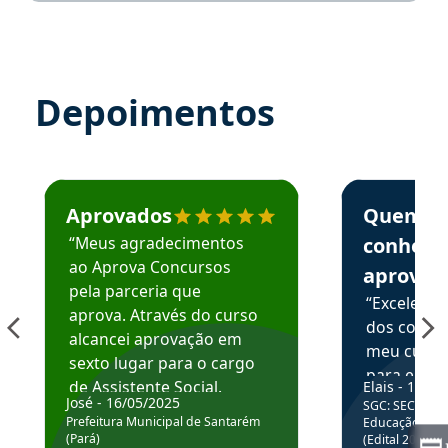
Depoimentos
Estudante José recomenda o Aprova Concursos em depoime
Estudante Elai
Aprovados
Quem
“Meus agradecimentos
conhece
ao Aprova Concursos
aprova
pela parceria que
“Excelente
aprova. Através do curso
dos conte
alcancei aprovação em
meu curso,
sexto lugar para o cargo
para enten
de Assistente Social.
Elais - 15/07
colocar em
José - 16/05/2025
SGC: SEC BA - 
Hoje estou atuando na
através da
Prefeitura Municipal de Santarém
Educação Básic
Prefeitura de Santarém.
(Pará)
(Edital 2025_0
de questõe