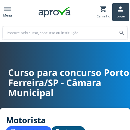
Menu
Carrinho
Login
Buscar
Curso para concurso Porto
Curso para concurso Porto Ferreira/SP - Câmara Municipal cargo M
Ferreira/SP - Câmara
Municipal
Motorista